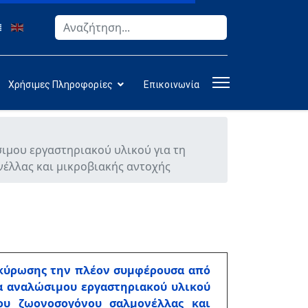
Αναζήτηση
Type 2 or more characters for results.
Χρήσιμες Πληροφορίες
Επικοινωνία
σιμου εργαστηριακού υλικού για τη
έλλας και μικροβιακής αντοχής
τακύρωσης την πλέον συμφέρουσα από
α αναλώσιμου εργαστηριακού υλικού
ου ζωονοσογόνου σαλμονέλλας και