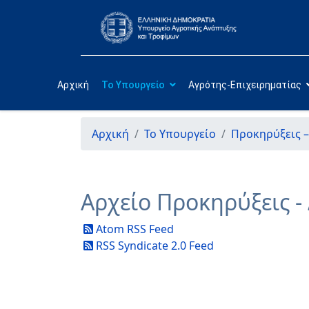
Αρχική
Το Υπουργείο
Αγρότης-Επιχειρηματίας
Αρχική
Το Υπουργείο
Προκηρύξεις –
Αρχείο Προκηρύξεις -
Atom RSS Feed
RSS Syndicate 2.0 Feed