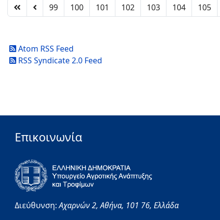
99
100
101
102
103
104
105
Atom RSS Feed
RSS Syndicate 2.0 Feed
Επικοινωνία
Διεύθυνση:
Αχαρνών 2,
Αθήνα,
101 76,
Ελλάδα