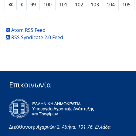
99
100
101
102
103
104
105
Atom RSS Feed
RSS Syndicate 2.0 Feed
Επικοινωνία
Διεύθυνση:
Αχαρνών 2,
Αθήνα,
101 76,
Ελλάδα