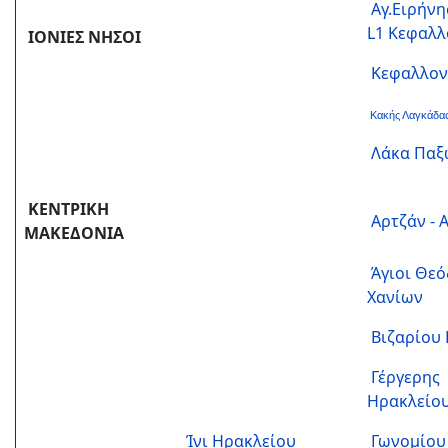
Αγ.Ειρήνη
L1 Κεφαλλ
ΙΟΝΙΕΣ ΝΗΣΟΙ
Κεφαλλονι
Κακής Λαγκάδα
Λάκα Παξ
ΚΕΝΤΡΙΚΗ
Αρτζάν - 
ΜΑΚΕΔΟΝΙΑ
Άγιοι Θε
Χανίων
Βιζαρίου
Γέργερης
Ηρακλείο
Ίνι Ηρακλείου
Γωνομίου