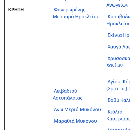
Ανωγείων
ΚΡΗΤΗ
Φανερωμένης
Μεσσαρά Ηρακλείου
Καραβάδ
Ηρακλείο
Σκίνια Η
Χαυγά Λα
Χρυσοσκα
Χανίων
Αγίου Κή
(Χριστός) 
Λειβαδιού
Αστυπάλαιας
Βαθύ Καλ
Άνω Μεριά Μυκόνου
Κιόλια
Καστελόρ
Μαραθιά Μυκόνου