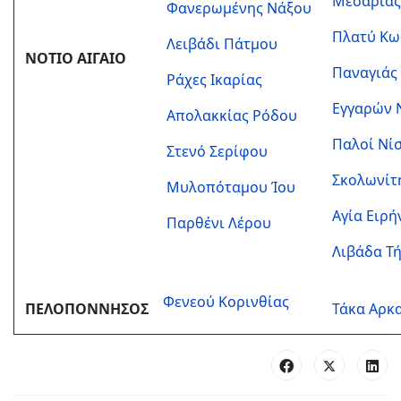
Μεσαριάς
Φανερωμένης Νάξου
Πλατύ Κω
Λειβάδι Πάτμου
ΝΟΤΙΟ ΑΙΓΑΙΟ
Παναγιάς
Ράχες Ικαρίας
Εγγαρών 
Απολακκίας Ρόδου
Παλοί Νί
Στενό Σερίφου
Σκολωνίτ
Μυλοπόταμου Ίου
Αγία Ειρή
Παρθένι Λέρου
Λιβάδα Τ
Φενεού Κορινθίας
ΠΕΛΟΠΟΝΝΗΣΟΣ
Τάκα Αρκ