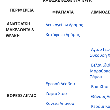
ΚΑΤΑΣΚΕΥΑΣΘΕΝΤΑ ΕΡΓΑ
ΠΕΡΙΦΕΡΕΙΑ
ΦΡΑΓΜΑΤΑ
ΛIΜΝΟΔΕ
ΑΝΑΤΟΛΙΚΗ
Λευκογείων Δράμας
ΜΑΚΕΔΟΝΙΑ &
Κατάφυτο Δράμας
ΘΡΑΚΗ
Αγίου Γε
Συκούση Χ
Βελανιδι
Μαραθόκ
Σάμου
Ερεσού Λέσβου
Βίκι Χίου
Ζυφιά Χίου
ΒΟΡΕΙΟ ΑΙΓΑΙΟ
Θάνους Λ
Κόντια Λήμνου
Κεράμι Κ