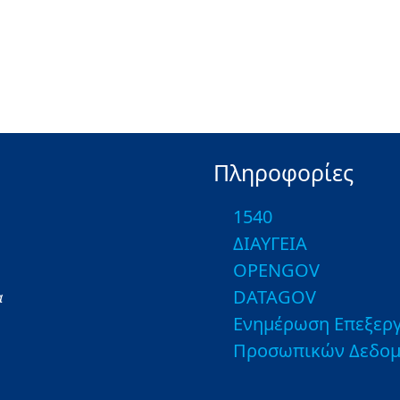
Πληροφορίες
1540
ΔΙΑΥΓΕΙΑ
OPENGOV
DATAGOV
α
Ενημέρωση Επεξεργ
Προσωπικών Δεδο