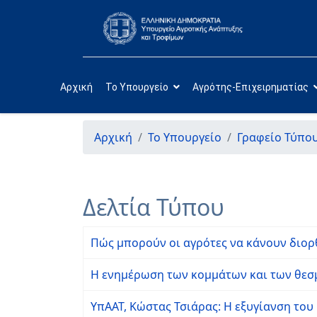
Αρχική
Το Υπουργείο
Αγρότης-Επιχειρηματίας
Αρχική
Το Υπουργείο
Γραφείο Τύπο
Δελτία Τύπου
Πώς μπορούν οι αγρότες να κάνουν διορθώ
Η ενημέρωση των κομμάτων και των θε
ΥπΑΑΤ, Κώστας Τσιάρας: Η εξυγίανση το