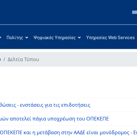
Πολίτης
Ψηφιακές Υπηρεσίες
Υπηρεσίες Web Services
υ
Δελτία Τύπου
σεις - ενστάσεις για τις επιδοτήσεις
σμών αποτελεί πάγια υποχρέωση του ΟΠΕΚΕΠΕ
υ ΟΠΕΚΕΠΕ και η μετάβαση στην ΑΑΔΕ είναι μονόδρομος -