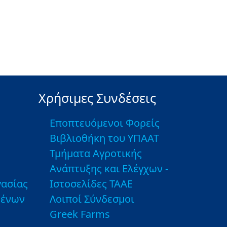
Χρήσιμες Συνδέσεις
Εποπτευόμενοι Φορείς
Βιβλιοθήκη του ΥΠΑΑΤ
Τμήματα Αγροτικής
Ανάπτυξης και Ελέγχων -
ασίας
Ιστοσελίδες ΤΑΑΕ
μένων
Λοιποί Σύνδεσμοι
Greek Farms