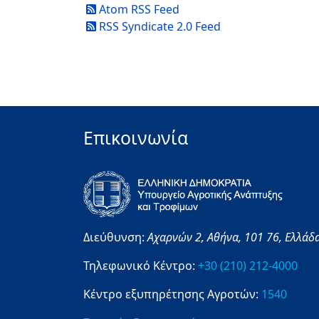
Atom RSS Feed
RSS Syndicate 2.0 Feed
Επικοινωνία
Διεύθυνση:
Αχαρνών 2,
Αθήνα,
101 76,
Ελλάδ
Τηλεφωνικό Κέντρο:
+30 (210) 212-4000
Κέντρο εξυπηρέτησης Αγροτών:
1540