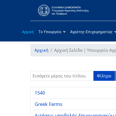
Αρχική
Το Υπουργείο
Αγρότης-Επιχειρηματίας
Αρχική
Αρχική Σελίδα | Υπουργείο Αγ
Εισάγετε μέρος του τίτλου.
Φίλτρο
1540
Greek Farms
Αιτήσεις υποβολής Επιχειρησιακών