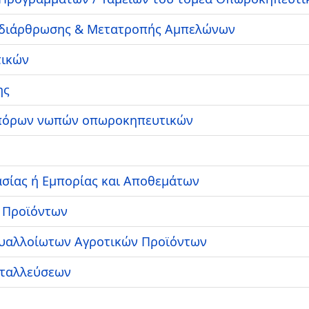
αδιάρθρωσης & Μετατροπής Αμπελώνων
τικών
ης
μπόρων νωπών οπωροκηπευτικών
σίας ή Εμπορίας και Αποθεμάτων
 Προϊόντων
Ευαλλοίωτων Αγροτικών Προϊόντων
εταλλεύσεων