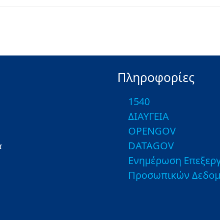
Πληροφορίες
1540
ΔΙΑΥΓΕΙΑ
OPENGOV
DATAGOV
α
Ενημέρωση Επεξεργ
Προσωπικών Δεδο