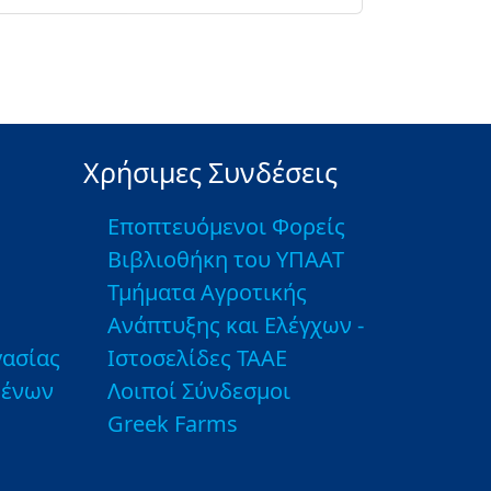
Χρήσιμες Συνδέσεις
Εποπτευόμενοι Φορείς
Βιβλιοθήκη του ΥΠΑΑΤ
Τμήματα Αγροτικής
Ανάπτυξης και Ελέγχων -
ασίας
Ιστοσελίδες ΤΑΑΕ
μένων
Λοιποί Σύνδεσμοι
Greek Farms