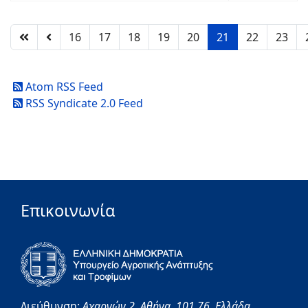
16
17
18
19
20
21
22
23
Atom RSS Feed
RSS Syndicate 2.0 Feed
Επικοινωνία
Διεύθυνση:
Αχαρνών 2,
Αθήνα,
101 76,
Ελλάδα