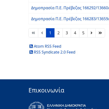
Δημοπρασία Π.Ε. Πρέβεζας 166292/13660/
Δημοπρασία Π.Ε. Πρέβεζας 166283/13659/
1
2
3
4
5
Atom RSS Feed
RSS Syndicate 2.0 Feed
Επικοινωνία