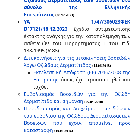
Οζώδους Δερματίτιδας των Βοοειδών στο
σύνολο της Ελληνικής
Επικράτειας
(18.12.2023)
ΥΑ 1747/386028ΦΕΚ
Β΄7121/18.12.2023
Σχέδιο αντιμετώπισης
έκτακτης ανάγκης για την καταπολέμηση των
ασθενειών του Παραρτήματος I του π.δ.
138/1995 (Α’ 88).
Διευκρινήσεις για τις μετακινήσεις Βοοειδών
λόγω Οζώδους Δερματίτιδας
(14.06.2018)
Εκτελεστική Απόφαση (ΕΕ) 2016/2008 της
Επιτροπής
όπως έχει τροποποιηθεί και
ισχύει
Εμβολιασμός Βοοειδών για την Οζώδη
Δερματίτιδα και σήμανση
(29.01.2018)
Προσδιορισμός και Διαχείριση των δόσεων
του εμβολίου της Οζώδους Δερματίτιδαςτων
Βοοειδών που έχουν απομείνει προς
καταστροφή
(16.01.2018)