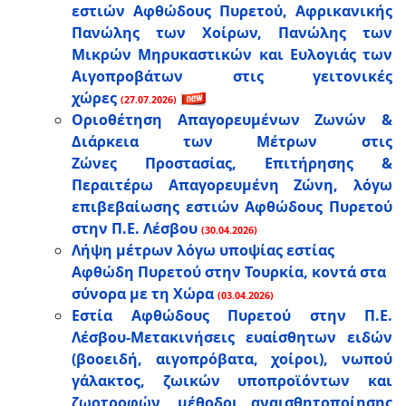
εστιών Αφθώδους Πυρετού, Αφρικανικής
Πανώλης των Χοίρων, Πανώλης των
Μικρών Μηρυκαστικών και Ευλογιάς των
Αιγοπροβάτων στις γειτονικές
χώρες
(27.07.2026)
Οριοθέτηση Απαγορευμένων Ζωνών &
Διάρκεια των Μέτρων στις
Ζώνες Προστασίας, Επιτήρησης &
Περαιτέρω Απαγορευμένη Ζώνη, λόγω
επιβεβαίωσης εστιών Αφθώδους Πυρετού
στην Π.Ε. Λέσβου
(30.04.2026)
Λήψη μέτρων λόγω υποψίας εστίας
Αφθώδη Πυρετού στην Τουρκία, κοντά στα
σύνορα με τη Χώρα
(03.04.2026)
Εστία Αφθώδους Πυρετού στην Π.Ε.
Λέσβου-Μετακινήσεις ευαίσθητων ειδών
(βοοειδή, αιγοπρόβατα, χοίροι), νωπού
γάλακτος, ζωικών υποπροϊόντων και
ζωοτροφών, μέθοδοι αναισθητοποίησης