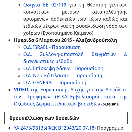
Οδηγία ΕΕ 92/119
για τη θέσπιση γενικών
κοινοτικών μέτρων καταπολέμησης
ορισμένων ασθενειών των ζώων καθώς και
ειδικών μέτρων για τη φυσαλιδώδη νόσο των
χοίρων (Ενοποιημένο Κείμενο).
Ημερίδα 6 Μαρτίου 2015 - Αλεξανδρούπολη
Ο.Δ. ISRAEL - Παρουσίαση
Ο.Δ. Συλλογή-αποστολή δειγμάτων &
διαγνωστικές μέθοδοι
Ο.Δ. Επίσκεψη Άδανα - Παρουσίαση
Ο.Δ. Νομικό Πλαίσιο - Παρουσίαση
Ο.Δ. GENERAL - Παρουσίαση
VIDEO
της Ευρωπαϊκής Αρχής για την Ασφάλεια
των Τροφίμων (EFSA)-Εμβολιασμοί κατά της
Οζώδους Δερματίτιδας των βοοειδών
(06.06.2018)
Βρουκέλλωση των Βοοειδών
ΥΑ 2473/98135(ΦΕΚ Β΄2943/20.07.18)
Πρόγραμμα