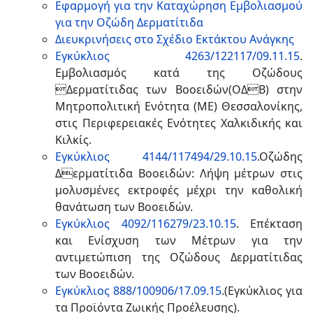
Εφαρμογή για την Καταχώρηση Εμβολιασμού
για την Οζώδη Δερματίτιδα
Διευκρινήσεις στο Σχέδιο Εκτάκτου Ανάγκης
Εγκύκλιος 4263/122117/09.11.15
.
Εμβολιασμός κατά της Οζώδους
Δερματίτιδας των Βοοειδών(ΟΔΒ) στην
Μητροπολιτική Ενότητα (ΜΕ) Θεσσαλονίκης,
στις Περιφερειακές Ενότητες Χαλκιδικής και
Κιλκίς.
Εγκύκλιος 4144/117494/29.10.15
.
Οζώδης
Δερματίτιδα Βοοειδών: Λήψη μέτρων στις
μολυσμένες εκτροφές μέχρι την καθολική
θανάτωση των Βοοειδών.
Εγκύκλιος 4092/116279/23.10.15
.
Επέκταση
και Ενίσχυση των Μέτρων για την
αντιμετώπιση της Οζώδους Δερματίτιδας
των Βοοειδών.
Εγκύκλιος 888/100906/17.09.15
.(Εγκύκλιος για
τα Προϊόντα Ζωικής Προέλευσης).