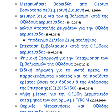
Μετακινήσεις Βοοειδών από Θερινό
Βοσκότοπο σε Χειμερινή Διαμονή
(01.11.2016)
Διευκρινίσεις για τον εμβολιασμό κατά της
Οζώδους Δερματίτιδας
(10.10.2016)
Δελτίο Αποστολής Δειγμάτων για την Οζώδη
Δερματίτιδα
(25.08.2016
)
Υπόδειγμα Δελτίου Δειγματοληψίας
Επέκταση Εμβολιασμού κατά της Οζώδους
Δερματίτιδας
(06.07.2016)
Ψηφιακή Εφαρµογή για την Καταχώρηση των
Εµβολιασµών της Οζώδους
(04.07.2016)
Ειδική σήμανση για το νωπό κρέας, τα
παρασκευάσματα κρέατος και τα προϊόντα
κρέατος βάσει του άρθρου 8 της Απόφασης
της Επιτροπής (ΕΕ) 2015/1500
(25.05.2016)
Λήψη μέτρων για την Οζώδη Δερματίτιδα
κατά μήκος των συνόρων με FYROM
(20.05.2016)
Θερινές Μετακινήσεις και Οζώδης