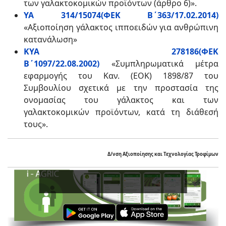
των γαλακτοκομικών προϊόντων (άρθρο 6)».
ΥΑ 314/15074(ΦΕΚ Β΄363/17.02.2014)
«Αξιοποίηση γάλακτος ιπποειδών για ανθρώπινη
κατανάλωση»
ΚΥΑ 278186(ΦΕΚ
Β΄1097/22.08.2002)
«Συμπληρωματικά μέτρα
εφαρμογής του Καν. (ΕΟΚ) 1898/87 του
Συμβουλίου σχετικά με την προστασία της
ονομασίας του γάλακτος και των
γαλακτοκομικών προϊόντων, κατά τη διάθεσή
τους».
Δ/νση Αξιοποίησης και Τεχνολογίας Τροφίμων
Εν