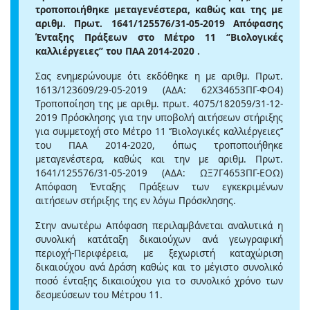
τροποποιήθηκε μεταγενέστερα, καθώς και της με
αριθμ. Πρωτ. 1641/125576/31-05-2019 Απόφασης
Ένταξης Πράξεων στο Μέτρο 11 ‘’Βιολογικές
καλλιέργειες’’ του ΠΑΑ 2014-2020 .
Σας ενημερώνουμε ότι εκδόθηκε η με αριθμ. Πρωτ.
1613/123609/29-05-2019 (ΑΔΑ: 62Χ34653ΠΓ-ΦΟ4)
Τροποποίηση της με αριθμ. πρωτ. 4075/182059/31-12-
2019 Πρόσκλησης για την υποβολή αιτήσεων στήριξης
για συμμετοχή στο Μέτρο 11 ‘’Βιολογικές καλλιέργειες’’
του ΠΑΑ 2014-2020, όπως τροποποιήθηκε
μεταγενέστερα, καθώς και την με αριθμ. Πρωτ.
1641/125576/31-05-2019 (ΑΔΑ: ΩΞ7Γ4653ΠΓ-ΕΟΩ)
Απόφαση Ένταξης Πράξεων των εγκεκριμένων
αιτήσεων στήριξης της εν λόγω Πρόσκλησης.
Στην ανωτέρω Απόφαση περιλαμβάνεται αναλυτικά η
συνολική κατάταξη δικαιούχων ανά γεωγραφική
περιοχή-Περιφέρεια, με ξεχωριστή καταχώριση
δικαιούχου ανά Δράση καθώς και το μέγιστο συνολικό
ποσό ένταξης δικαιούχου για το συνολικό χρόνο των
δεσμεύσεων του Μέτρου 11.