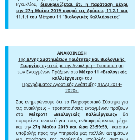
Εγκυκλίου,
διευκρινίζεται ότι η παράταση μέχρι
την 27η Μαΐου 2019 αφορά τις Δράσεις 11.2.1 και
11.1.1 του Μέτρου 11 ‘’Βιολογικές Καλλιέργειες’’
ΑΝΑΚΟΙΝΩΣΗ
Της
Δ/νης Συστημάτων Ποιότητας και Βιολογικής
Γεωργίας
σχετικά με την Ανάκληση – Τροποποίηση
των Ενταγμένων Πράξεων στο
Μέτρο 11 «Βιολογικές
καλλιέργειες»
του
Προγράμματος Αγροτικής Ανάπτυξης (ΠΑΑ) 2014-
2020».
Σας ενημερώνουμε ότι το Πληροφοριακό Σύστημα για
τις ανακλήσεις – τροποποιήσεις ενταγμένων πράξεων
στο
Μέτρο11 «Βιολογικές Καλλιέργειες»
θα
παραμείνει ανοικτό για τους ενδιαφερόμενους μέχρι
και την
27η Μαΐου 2019 και ώρα 23:59:59,
κατόπιν
υποβολής προς την Υπηρεσία μας πολλών αιτημάτων
για παράταση της προθεσμία υποβολής σχετικών