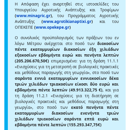
Η Απόφαση έχει αναρτηθεί στις ιστοσελίδες του
Υπουργείου Αγροτικής Ανάπτυξης και Τροφίμων
(
www.minagric.gr
)
, του Προγράμματος Αγροτικής
Ανάπτυξης
(
www.agrotikianaptixi.gr
)
και του
ΟΠΕΚΕΠΕ
(
www.opekepe.gr
)
Ο συνολικός προϋπολογισμός των πράξεων του εν
λόγω Μέτρου ανέρχεται στο ποσό των
διακοσίων
πέντε εκατομμυρίων διακοσίων έξη χιλιάδων
εξακοσίων εβδομήντα ευρώ και πενήντα λεπτών
(205.206.670,50€)
επιμερισμένο: για τη δράση 11.1.1
«Ενισχύσεις για τη μετατροπή σε βιολογικές πρακτικές
και μεθόδους παραγωγής στη γεωργία», στο ποσό των
σαράντα εννιά εκατομμυρίων εννιακοσίων δέκα
τριών χιλιάδων τριακοσίων είκοσι δύο ευρώ και
εβδομήντα πέντε λεπτών (49.913.322,75 €)
, και για
τη δράση 11.2.1 «Ενισχύσεις για τη διατήρηση σε
βιολογικές πρακτικές και μεθόδους παραγωγής στη
γεωργία», στο ποσό των
εκατό πενήντα πέντε
εκατομμυρίων διακοσίων ενενήντα τριών
χιλιάδων τριακοσίων σαράντα επτά ευρώ και
εβδομήντα πέντε λεπτών (155.293.347,75€)