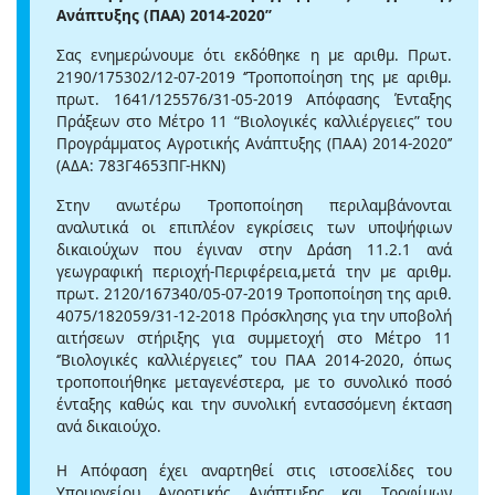
Ανάπτυξης (ΠΑΑ) 2014-2020’’
Σας ενημερώνουμε ότι εκδόθηκε η με αριθμ. Πρωτ.
2190/175302/12-07-2019 ‘’Τροποποίηση της με αριθμ.
πρωτ. 1641/125576/31-05-2019 Απόφασης Ένταξης
Πράξεων στο Μέτρο 11 “Βιολογικές καλλιέργειες” του
Προγράμματος Αγροτικής Ανάπτυξης (ΠΑΑ) 2014-2020’’
(ΑΔΑ: 783Γ4653ΠΓ-ΗΚΝ)
Στην ανωτέρω Τροποποίηση περιλαμβάνονται
αναλυτικά οι επιπλέον εγκρίσεις των υποψήφιων
δικαιούχων που έγιναν στην Δράση 11.2.1 ανά
γεωγραφική περιοχή-Περιφέρεια,μετά την με αριθμ.
πρωτ. 2120/167340/05-07-2019 Τροποποίηση της αριθ.
4075/182059/31-12-2018 Πρόσκλησης για την υποβολή
αιτήσεων στήριξης για συμμετοχή στο Μέτρο 11
‘’Βιολογικές καλλιέργειες’’ του ΠΑΑ 2014-2020, όπως
τροποποιήθηκε μεταγενέστερα, με το συνολικό ποσό
ένταξης καθώς και την συνολική εντασσόμενη έκταση
ανά δικαιούχο.
Η Απόφαση έχει αναρτηθεί στις ιστοσελίδες του
Υπουργείου Αγροτικής Ανάπτυξης και Τροφίμων