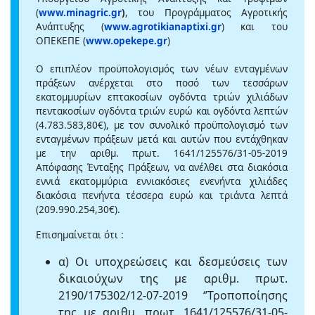
(
www.minagric.gr
)
, του Προγράμματος Αγροτικής
Ανάπτυξης (
www.agrotikianaptixi.gr
) και του
ΟΠΕΚΕΠΕ (
www.opekepe.gr
)
Ο επιπλέον προϋπολογισμός των νέων ενταγμένων
πράξεων ανέρχεται στο ποσό των τεσσάρων
εκατομμυρίων επτακοσίων ογδόντα τριών χιλιάδων
πεντακοσίων ογδόντα τριών ευρώ και ογδόντα λεπτών
(4.783.583,80€), με τον συνολικό προϋπολογισμό των
ενταγμένων πράξεων μετά και αυτών που εντάχθηκαν
με την αριθμ. πρωτ. 1641/125576/31-05-2019
Απόφασης Ένταξης Πράξεων, να ανέλθει στα διακόσια
εννιά εκατομμύρια εννιακόσιες ενενήντα χιλιάδες
διακόσια πενήντα τέσσερα ευρώ και τριάντα λεπτά
(209.990.254,30€).
Επισημαίνεται ότι :
α) Οι υποχρεώσεις και δεσμεύσεις των
δικαιούχων της με αριθμ. πρωτ.
2190/175302/12-07-2019 ‘’Τροποποίησης
της με αριθμ. πρωτ. 1641/125576/31-05-