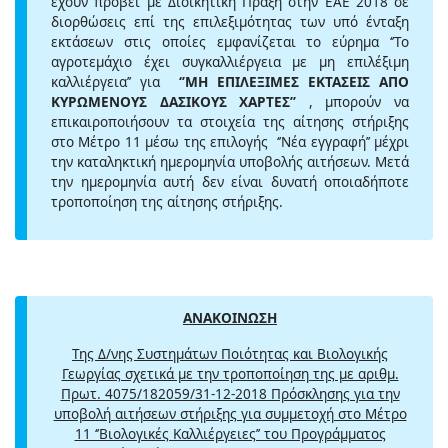
έχουν προβεί με Διοικητική Πράξη στην ΕΑΕ 2018 σε
διορθώσεις επί της επιλεξιμότητας των υπό ένταξη
εκτάσεων στις οποίες εμφανίζεται το εύρημα ‘’Το
αγροτεμάχιο έχει συγκαλλιέργεια με μη επιλέξιμη
καλλιέργεια’’ για
‘’ΜΗ ΕΠΙΛΕΞΙΜΕΣ ΕΚΤΑΣΕΙΣ ΑΠΟ
ΚΥΡΩΜΕΝΟΥΣ ΔΑΣΙΚΟΥΣ ΧΑΡΤΕΣ’’
, μπορούν να
επικαιροποιήσουν τα στοιχεία της αίτησης στήριξης
στο Μέτρο 11 μέσω της επιλογής ‘’Νέα εγγραφή’’ μέχρι
την καταληκτική ημερομηνία υποβολής αιτήσεων. Μετά
την ημερομηνία αυτή δεν είναι δυνατή οποιαδήποτε
τροποποίηση της αίτησης στήριξης.
ΑΝΑΚΟΙΝΩΣΗ
Της Δ/νης Συστημάτων Ποιότητας και Βιολογικής
Γεωργίας σχετικά με την τροποποίηση της με αριθμ.
Πρωτ. 4075/182059/31-12-2018 Πρόσκλησης για την
υποβολή αιτήσεων στήριξης για συμμετοχή στο Μέτρο
11 ‘’Βιολογικές Καλλιέργειες’’ του Προγράμματος