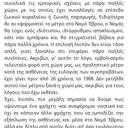
συνολικά τις εμπορικές σχέσεις με πάρα πολλές
χώρες με τις οποίες έχει συναλλαγές σε επίπεδο
ζωικού κεφαλαίου ή ζωικής παραγωγής. Ειδικότερα
δε αν εφαρμοστεί το μέτρο στο Νομό Έβρου, ο Νομός
θα τύχει ενός ιδιότυπου, ιδιόρρυθμου αποκλεισμού,
κάτι σαν εμπάργκο και θα στιγματιστεί βέβαια για
πάρα πολλά χρόνια. Η επιλογή λοιπόν δεν είναι τόσο
απλή, γιατί ξαναλέω ότι επιφέρει πάρα πολλές
συνέπειες. Ακριβώς γι’ αυτόν το λόγο, εμβολιασμός
τελευταία φορά στη χώρα μας, ως προληπτικό μέτρο
κατά της ασθένειας της ευλογιάς των αιγοπροβάτων,
έχει γίνει πριν από 26 χρόνια, το 1988. Δεν μετήλθε
αυτού του μέτρου ξανά η χώρα μας, ακριβώς για τους
λόγους που έχω εκθέσει.
Έχει, λοιπόν, πιο μεγάλη σημασία να δούμε πως
υψώνουμε ένα φράχτη –και αναφέρομαι νοητικά και
όχι σε κάποιον άλλο φράχτη- που να εμποδίζει την
εξάπλωση της ασθένειας και μέσα στο Νομό Έβρου,
αλλά και δίπλα από αυτόν, διότι απ’ όσο τουλάχιστον