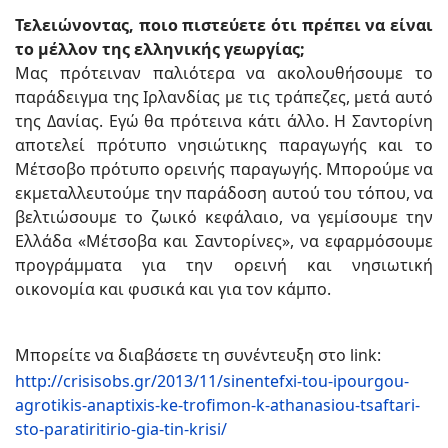
Τελειώνοντας, ποιο πιστεύετε ότι πρέπει να είναι
το μέλλον της ελληνικής γεωργίας;
Μας πρότειναν παλιότερα να ακολουθήσουμε το
παράδειγμα της Ιρλανδίας με τις τράπεζες, μετά αυτό
της Δανίας. Εγώ θα πρότεινα κάτι άλλο. Η Σαντορίνη
αποτελεί πρότυπο νησιώτικης παραγωγής και το
Μέτσοβο πρότυπο ορεινής παραγωγής. Μπορούμε να
εκμεταλλευτούμε την παράδοση αυτού του τόπου, να
βελτιώσουμε το ζωικό κεφάλαιο, να γεμίσουμε την
Ελλάδα «Μέτσοβα και Σαντορίνες», να εφαρμόσουμε
προγράμματα για την ορεινή και νησιωτική
οικονομία και φυσικά και για τον κάμπο.
Μπορείτε να διαβάσετε τη συνέντευξη στο link:
http://crisisobs.gr/2013/11/sinentefxi-tou-ipourgou-
agrotikis-anaptixis-ke-trofimon-k-athanasiou-tsaftari-
sto-paratiritirio-gia-tin-krisi/