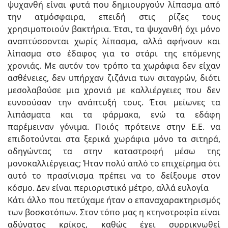
ψυχανθή είναι φυτά που δημιουργούν λίπασμα από
την ατμόσφαιρα, επειδή στις ρίζες τους
χρησιμοποιούν βακτήρια. Έτσι, τα ψυχανθή όχι μόνο
αναπτύσσονται χωρίς λίπασμα, αλλά αφήνουν και
λίπασμα στο έδαφος για το στάρι της επόμενης
χρονιάς. Με αυτόν τον τρόπο τα χωράφια δεν είχαν
ασθένειες, δεν υπήρχαν ζιζάνια των σιταγρών, διότι
μεσολαβούσε μια χρονιά με καλλιέργειες που δεν
ευνοούσαν την ανάπτυξή τους. Έτσι μείωνες τα
λιπάσματα και τα φάρμακα, ενώ τα εδάφη
παρέμειναν γόνιμα. Ποιός πρότεινε στην Ε.Ε. να
επιδοτούνται στα ξερικά χωράφια μόνο τα σιτηρά,
οδηγώντας τα στην καταστροφή μέσω της
μονοκαλλιέργειας; Ήταν πολύ απλό το επιχείρημα ότι
αυτό το πρασίνισμα πρέπει να το δείξουμε στον
κόσμο. Δεν είναι περιοριστικό μέτρο, αλλά ευλογία
Κάτι άλλο που πετύχαμε ήταν ο επαναχαρακτηρισμός
των βοσκοτόπων. Στον τόπο μας η κτηνοτροφία είναι
αδύνατος κρίκος, καθώς έχει συρρικνωθεί