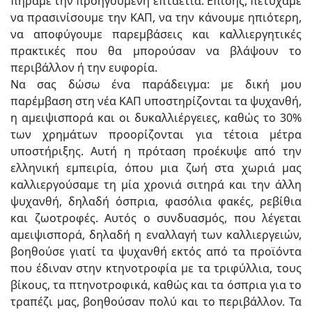
πήραμε την προηγούμενη επταετία. Επίσης, πετύχαμε
να πρασινίσουμε την ΚΑΠ, να την κάνουμε ηπιότερη,
να αποφύγουμε παρεμβάσεις και καλλιεργητικές
πρακτικές που θα μπορούσαν να βλάψουν το
περιβάλλον ή την ευφορία.
Να σας δώσω ένα παράδειγμα: με δική μου
παρέμβαση στη νέα ΚΑΠ υποστηρίζονται τα ψυχανθή,
η αμειψισπορά και οι δυκαλλιέργειες, καθώς το 30%
των χρημάτων προορίζονται για τέτοια μέτρα
υποστήριξης. Αυτή η πρόταση προέκυψε από την
ελληνική εμπειρία, όπου μια ζωή στα χωριά μας
καλλιεργούσαμε τη μία χρονιά σιτηρά και την άλλη
ψυχανθή, δηλαδή όσπρια, φασόλια φακές, ρεβίθια
και ζωοτροφές. Αυτός ο συνδυασμός, που λέγεται
αμειψισπορά, δηλαδή η εναλλαγή των καλλιεργειών,
βοηθούσε γιατί τα ψυχανθή εκτός από τα προϊόντα
που έδιναν στην κτηνοτροφία με τα τριφύλλια, τους
βίκους, τα πτηνοτροφικά, καθώς και τα όσπρια για το
τραπέζι μας, βοηθούσαν πολύ και το περιβάλλον. Τα