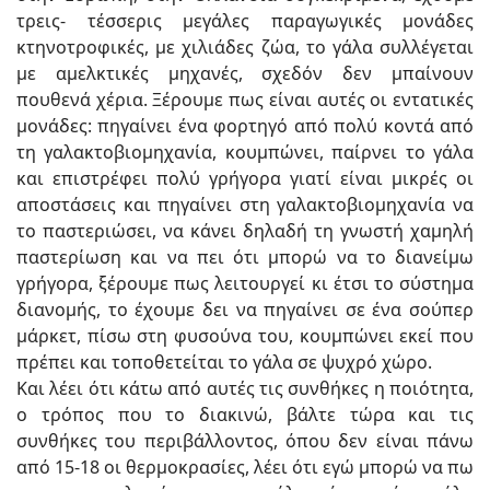
τρεις- τέσσερις μεγάλες παραγωγικές μονάδες
κτηνοτροφικές, με χιλιάδες ζώα, το γάλα συλλέγεται
με αμελκτικές μηχανές, σχεδόν δεν μπαίνουν
πουθενά χέρια. Ξέρουμε πως είναι αυτές οι εντατικές
μονάδες: πηγαίνει ένα φορτηγό από πολύ κοντά από
τη γαλακτοβιομηχανία, κουμπώνει, παίρνει το γάλα
και επιστρέφει πολύ γρήγορα γιατί είναι μικρές οι
αποστάσεις και πηγαίνει στη γαλακτοβιομηχανία να
το παστεριώσει, να κάνει δηλαδή τη γνωστή χαμηλή
παστερίωση και να πει ότι μπορώ να το διανείμω
γρήγορα, ξέρουμε πως λειτουργεί κι έτσι το σύστημα
διανομής, το έχουμε δει να πηγαίνει σε ένα σούπερ
μάρκετ, πίσω στη φυσούνα του, κουμπώνει εκεί που
πρέπει και τοποθετείται το γάλα σε ψυχρό χώρο.
Και λέει ότι κάτω από αυτές τις συνθήκες η ποιότητα,
ο τρόπος που το διακινώ, βάλτε τώρα και τις
συνθήκες του περιβάλλοντος, όπου δεν είναι πάνω
από 15-18 οι θερμοκρασίες, λέει ότι εγώ μπορώ να πω