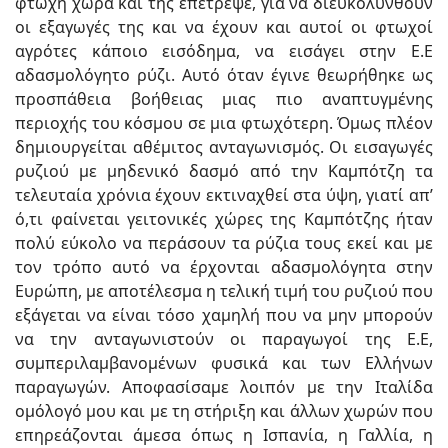
φτωχή χώρα και της επέτρεψε, για να διευκολυνθούν
οι εξαγωγές της και να έχουν και αυτοί οι φτωχοί
αγρότες κάποιο εισόδημα, να εισάγει στην Ε.Ε
αδασμολόγητο ρύζι. Αυτό όταν έγινε θεωρήθηκε ως
προσπάθεια βοήθειας μιας πιο αναπτυγμένης
περιοχής του κόσμου σε μια φτωχότερη. Όμως πλέον
δημιουργείται αθέμιτος ανταγωνισμός. Οι εισαγωγές
ρυζιού με μηδενικό δασμό από την Καμπότζη τα
τελευταία χρόνια έχουν εκτιναχθεί στα ύψη, γιατί απ’
ό,τι φαίνεται γειτονικές χώρες της Καμπότζης ήταν
πολύ εύκολο να περάσουν τα ρύζια τους εκεί και με
τον τρόπο αυτό να έρχονται αδασμολόγητα στην
Ευρώπη, με αποτέλεσμα η τελική τιμή του ρυζιού που
εξάγεται να είναι τόσο χαμηλή που να μην μπορούν
να την ανταγωνιστούν οι παραγωγοί της Ε.Ε,
συμπεριλαμβανομένων φυσικά και των Ελλήνων
παραγωγών. Αποφασίσαμε λοιπόν με την Ιταλίδα
ομόλογό μου και με τη στήριξη και άλλων χωρών που
επηρεάζονται άμεσα όπως η Ισπανία, η Γαλλία, η