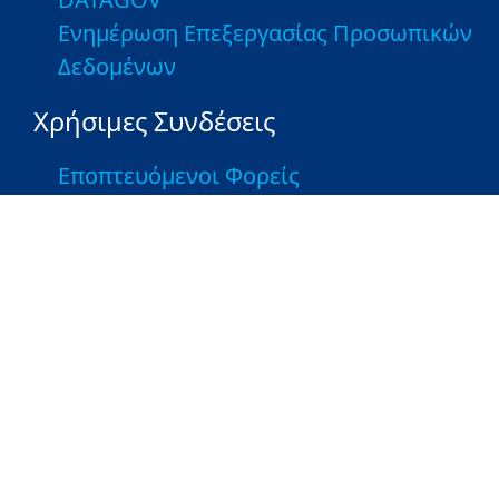
Ενημέρωση Επεξεργασίας Προσωπικών
Δεδομένων
Χρήσιμες Συνδέσεις
Εποπτευόμενοι Φορείς
Βιβλιοθήκη του ΥΠΑΑΤ
Τμήματα Αγροτικής Ανάπτυξης και
Ελέγχων - Ιστοσελίδες ΤΑΑΕ
Λοιποί Σύνδεσμοι
Greek Farms
Copyright © 2026 Υπουργείο Αγροτικής Ανάπτυξης και
Τροφίμων. Με την επιφύλαξη παντός δικαιώματος.