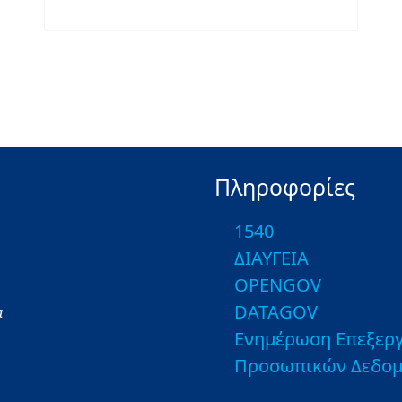
Πληροφορίες
1540
ΔΙΑΥΓΕΙΑ
OPENGOV
DATAGOV
α
Ενημέρωση Επεξεργ
Προσωπικών Δεδο