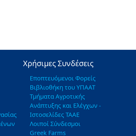
Χρήσιμες Συνδέσεις
Εποπτευόμενοι Φορείς
Βιβλιοθήκη του ΥΠΑΑΤ
Τμήματα Αγροτικής
Ανάπτυξης και Ελέγχων -
ασίας
Ιστοσελίδες ΤΑΑΕ
μένων
Λοιποί Σύνδεσμοι
Greek Farms