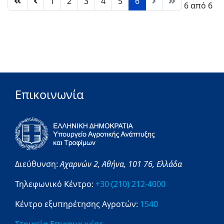
1
2
3
4
5
6
Σελίδα 6 από 6
Επικοινωνία
Διεύθυνση:
Αχαρνών 2,
Αθήνα,
101 76,
Ελλάδα
Τηλεφωνικό Κέντρο:
+30 (210) 212-4000
Κέντρο εξυπηρέτησης Αγροτών:
1540