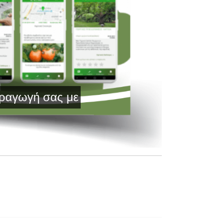
ας με Τεχνολογία Αιχμής και Έγκυρη Ενη