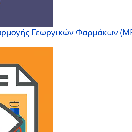
ρμογής Γεωργικών Φαρμάκων (Μ