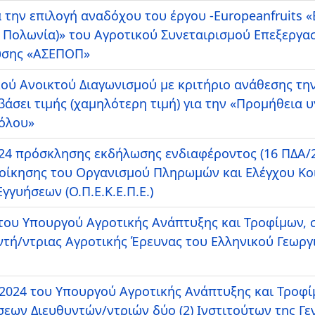
την επιλογή αναδόχου του έργου -Europeanfruits «
, Πολωνία)» του Αγροτικού Συνεταιρισμού Επεξεργ
ύσης «ΑΣΕΠΟΠ»
κού Ανοικτού Διαγωνισμού με κριτήριο ανάθεσης τ
σει τιμής (χαμηλότερη τιμή) για την «Προμήθεια 
τόλου»
24 πρόσκλησης εκδήλωσης ενδιαφέροντος (16 ΠΔΑ/2
οίκησης του Οργανισμού Πληρωμών και Ελέγχου Κο
γυήσεων (Ο.Π.Ε.Κ.Ε.Π.Ε.)
του Υπουργού Αγροτικής Ανάπτυξης και Τροφίμων, 
ντή/ντριας Αγροτικής Έρευνας του Ελληνικού Γεωρ
2024 του Υπουργού Αγροτικής Ανάπτυξης και Τροφίμ
ν Διευθυντών/ντριών δύο (2) Ινστιτούτων της Γεν