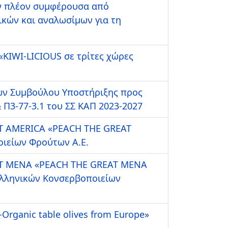
ην πλέον συμφέρουσα από
ικών και αναλωσίμων για τη
«KIWI-LICIOUS σε τρίτες χώρες
ιών Συμβούλου Υποστήριξης προς
 Π3-77-3.1 του ΣΣ ΚΑΠ 2023-2027
AT AMERICA «PEACH THE GREAT
οιείων Φρούτων Α.Ε.
EAT MENA «PEACH THE GREAT MENA
 Ελληνικών Κονσερβοποιείων
Organic table olives from Europe»