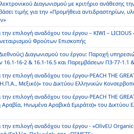
Ηλεκτρονικού Διαγωνισμού με κριτήριο ανάθεσης τ
σει τιμής για την «Προμήθεια αντιδραστηρίων, υλ
ων»
την επιλογή αναδόχου του έργου – KIWI – LICIOUS 
Συνεταιρισμού Φρούτων Επισκοπής
(Διεθνούς) Διαγωνισμού του έργου: Παροχή υπηρεσ
 16.1-16-2 & 16.1-16.5 και Παρεμβάσεων Π3-77-1.1 &
α την επιλογή αναδόχου του έργου-PEACH THE GRE
 Η.Π.Α., Μεξικό)» του Δικτύου Ελληνικών Κονσερβοπ
ια την επιλογή αναδόχου του έργου-PEACH THE GR
κή Αραβία, Ηνωμένα Αραβικά Εμιράτα)» του Δικτύου
την επιλογή αναδόχου του έργου - «OlivEU Organic-
ρά (Γαλλία, Πολωνία)» της «ΠΕΜΕΤΕ»