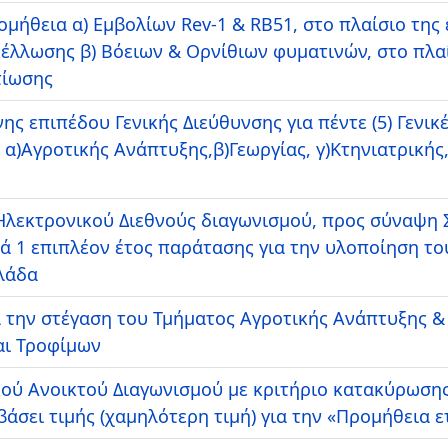
ομήθεια α) Εμβολίων Rev-1 & RB51, στο πλαίσιο της
λλωσης β) Βόειων & Ορνίθιων φυματινών, στο πλαί
τίωσης
 επιπέδου Γενικής Διεύθυνσης για πέντε (5) Γενικέ
α)Αγροτικής Ανάπτυξης,β)Γεωργίας, γ)Κτηνιατρικής, 
 Ηλεκτρονικού Διεθνούς διαγωνισμού, προς σύναψη
τά 1 επιπλέον έτος παράτασης για την υλοποίηση τ
λάδα
την στέγαση του Τμήματος Αγροτικής Ανάπτυξης & Ε
αι Τροφίμων
κού Ανοικτού Διαγωνισμού με κριτήριο κατακύρωση
σει τιμής (χαμηλότερη τιμή) για την «Προμήθεια ε