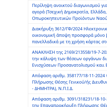
Περίληψη ανοικτού διαγωνισμού για 
αγορά (Τσεχική Δημοκρατία, Ελλάδα
Οπωροκηπευτικών Προϊόντων Ναο
Διακήρυξη 3612/ΓΦ/2024 Ηλεκτρονι
οικονομική άποψη προσφορά μόνο βά
πανελλαδικά με τη χρήση κάρτας σ
ΑΝΑΚΛΗΣΗ της 2169/213558/19-7-20
την κάλυψη των θέσεων οργάνων δι
Ενισχύσεων Προσανατολισμού καιι Εγ
Απόφαση αριθμ. 358177/18-11-2024 
Πλήρωσης Θέσης Γενικού/ής Διευθυ
- ΔΗΜΗΤΡΑ), Ν.Π.Ι.Δ.
Απόφαση αριθμ. 3091/318231/18-10-
την Επαναπροκήρυξη Πλήρωσης Θέσεω