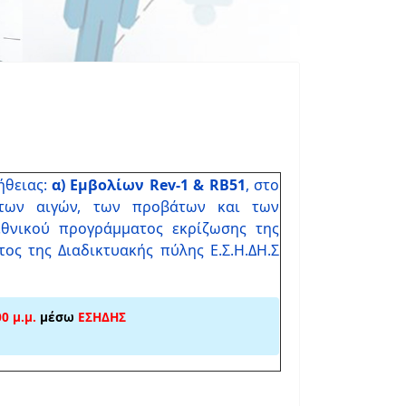
ήθειας:
α) Εμβολίων Rev-1 & RB51
, στο
 των αιγών, των προβάτων και των
εθνικού προγράμματος εκρίζωσης της
ος της Διαδικτυακής πύλης Ε.Σ.Η.ΔΗ.Σ
0 μ.μ.
μέσω
ΕΣΗΔΗΣ