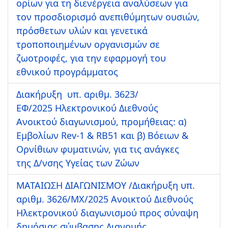
ορίων για τη διενέργεια αναλύσεων για
τον προσδιορισμό ανεπιθύμητων ουσιών,
πρόσθετων υλών και γενετικά
τροποποιημένων οργανισμών σε
ζωοτροφές, για την εφαρμογή του
εθνικού προγράμματος
Διακήρυξη υπ. αριθμ. 3623/
ΕΦ/2025 Ηλεκτρονικού Διεθνούς
Ανοικτού διαγωνισμού, προμήθειας: α)
Εμβολίων Rev-1 & RB51 και β) Βόειων &
Ορνίθιων φυματινών, για τις ανάγκες
της Δ/νσης Υγείας των Ζώων
ΜΑΤΑΙΩΣΗ ΔΙΑΓΩΝΙΣΜΟΥ /Διακήρυξη υπ.
αριθμ. 3626/ΜΧ/2025 Ανοικτού Διεθνούς
Ηλεκτρονικού διαγωνισμού προς σύναψη
δημόσιας σύμβασης Διανομής