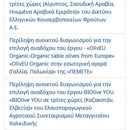
τρίτες χώρες (Αίγυπτος, Σαουδική Αραβία,
Ηνωμένα Αραβικά Εμιράτα)» του Δικτύου
Ελληνικών Κονσερβοποιείων Φρούτων
Α.Ε.
Περίληψη ανοικτού διαγωνισμού για την
επιλογή αναδόχου του έργου - «OlivEU
Organic-Organic table olives from Europe»
«OlivEU Organic στην εσωτερική αγορά
(Γαλλία, Πολωνία)» της «ΠΕΜΕΤΕ»
Περίληψη ανοικτού διαγωνισμού για την
επιλογή αναδόχου του έργου-BIOlive YOU
«BIOlive YOU σε τρίτες χώρες (Καζακστάν,
Ελβετία)» του Ελαιοπαραγωγικού
Αγροτικού Συνεταιρισμού Μεταγγιτσίου
Χαλκιδικής