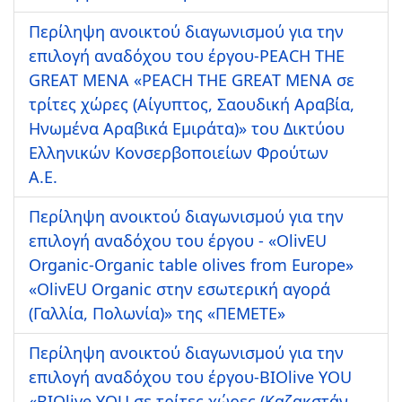
Περίληψη ανοικτού διαγωνισμού για την
επιλογή αναδόχου του έργου-PEACH THE
GREAT MENA «PEACH THE GREAT MENA σε
τρίτες χώρες (Αίγυπτος, Σαουδική Αραβία,
Ηνωμένα Αραβικά Εμιράτα)» του Δικτύου
Ελληνικών Κονσερβοποιείων Φρούτων
Α.Ε.
Περίληψη ανοικτού διαγωνισμού για την
επιλογή αναδόχου του έργου - «OlivEU
Organic-Organic table olives from Europe»
«OlivEU Organic στην εσωτερική αγορά
(Γαλλία, Πολωνία)» της «ΠΕΜΕΤΕ»
Περίληψη ανοικτού διαγωνισμού για την
επιλογή αναδόχου του έργου-BIOlive YOU
«BIOlive YOU σε τρίτες χώρες (Καζακστάν,