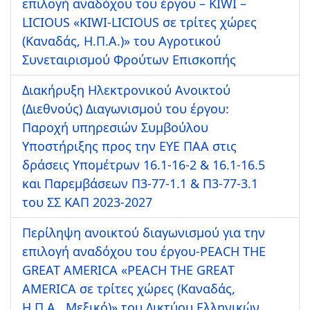
επιλογή αναδόχου του έργου – KIWI –
LICIOUS «KIWI-LICIOUS σε τρίτες χώρες
(Καναδάς, Η.Π.Α.)» του Αγροτικού
Συνεταιρισμού Φρούτων Επισκοπής
Διακήρυξη Ηλεκτρονικού Ανοικτού
(Διεθνούς) Διαγωνισμού του έργου:
Παροχή υπηρεσιών Συμβούλου
Υποστήριξης προς την ΕΥΕ ΠΑΑ στις
δράσεις Υπομέτρων 16.1-16-2 & 16.1-16.5
και Παρεμβάσεων Π3-77-1.1 & Π3-77-3.1
του ΣΣ ΚΑΠ 2023-2027
Περίληψη ανοικτού διαγωνισμού για την
επιλογή αναδόχου του έργου-PEACH THE
GREAT AMERICA «PEACH THE GREAT
AMERICA σε τρίτες χώρες (Καναδάς,
Η.Π.Α., Μεξικό)» του Δικτύου Ελληνικών