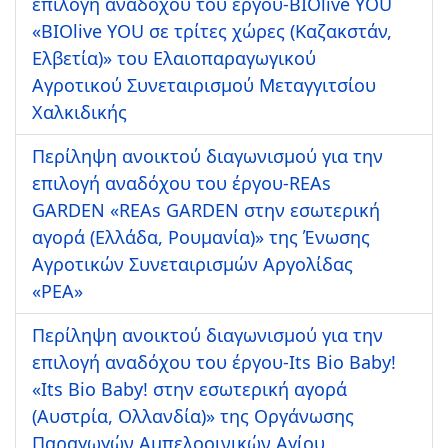
επιλογή αναδόχου του έργου-BIOlive YOU
«BIOlive YOU σε τρίτες χώρες (Καζακστάν,
Ελβετία)» του Ελαιοπαραγωγικού
Αγροτικού Συνεταιρισμού Μεταγγιτσίου
Χαλκιδικής
Περίληψη ανοικτού διαγωνισμού για την
επιλογή αναδόχου του έργου-REAs
GARDEN «REAs GARDEN στην εσωτερική
αγορά (Ελλάδα, Ρουμανία)» της Ένωσης
Αγροτικών Συνεταιρισμών Αργολίδας
«ΡΕΑ»
Περίληψη ανοικτού διαγωνισμού για την
επιλογή αναδόχου του έργου-Its Bio Baby!
«Its Bio Baby! στην εσωτερική αγορά
(Αυστρία, Ολλανδία)» της Οργάνωσης
Παραγωγών Αμπελοοινικών Αγίου